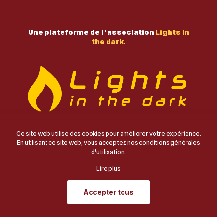
Une plateforme de l'association
Lights in
the dark.
Ce site web utilise des cookies pour améliorer votre expérience.
En utilisant ce site web, vous acceptez nos
conditions générales
© 2024 MIRACLES DE CARLO.COM | TOUS DROITS
d'utilisation
.
RÉSERVÉS | UNE PLATEFORME
LIGHTS IN THE
DARK
Lire plus
Accepter tous