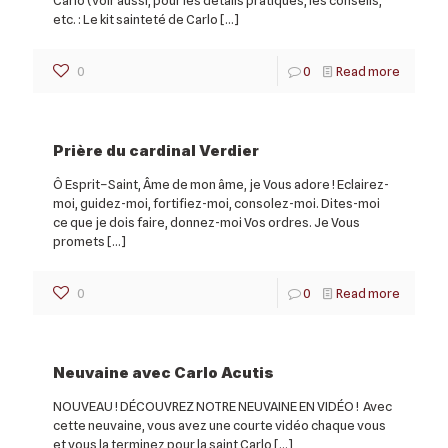
Carlo (voir aussi, pour les détails pratiques, les conseils,
etc. : Le kit sainteté de Carlo
[…]
0
0
Read more
Prière du cardinal Verdier
Ô Esprit–Saint, Âme de mon âme, je Vous adore ! Eclairez-
moi, guidez-moi, fortifiez-moi, consolez-moi. Dites-moi
ce que je dois faire, donnez-moi Vos ordres. Je Vous
promets
[…]
0
0
Read more
Neuvaine avec Carlo Acutis
NOUVEAU ! DÉCOUVREZ NOTRE NEUVAINE EN VIDÉO ! Avec
cette neuvaine, vous avez une courte vidéo chaque vous
et vous la terminez pour la saint Carlo
[…]