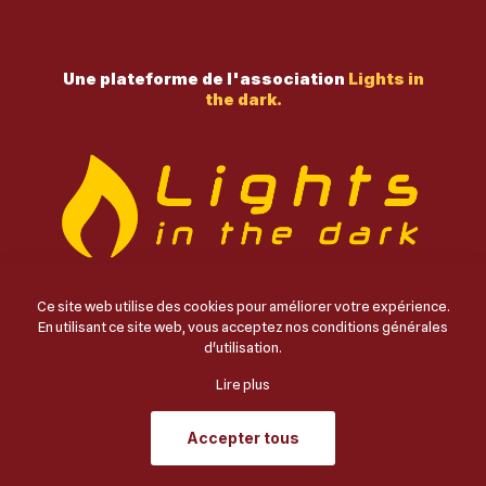
Nous contacter
Une plateforme de l'association
Lights in
the dark.
Ce site web utilise des cookies pour améliorer votre expérience.
En utilisant ce site web, vous acceptez nos
conditions générales
© 2024 MIRACLES DE CARLO.COM | TOUS DROITS
d'utilisation
.
RÉSERVÉS | UNE PLATEFORME
LIGHTS IN THE
DARK
Lire plus
Accepter tous