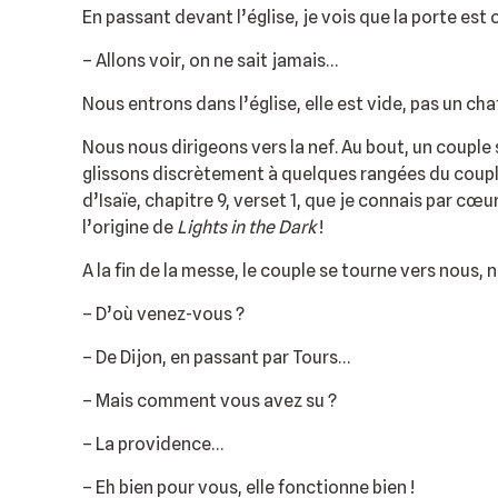
En passant devant l’église, je vois que la porte est 
– Allons voir, on ne sait jamais…
Nous entrons dans l’église, elle est vide, pas un chat
Nous nous dirigeons vers la nef. Au bout, un couple s
glissons discrètement à quelques rangées du couple.
d’Isaïe, chapitre 9, verset 1, que je connais par cœur
l’origine de
Lights in the Dark
!
A la fin de la messe, le couple se tourne vers nous
– D’où venez-vous ?
– De Dijon, en passant par Tours…
– Mais comment vous avez su ?
– La providence…
– Eh bien pour vous, elle fonctionne bien !