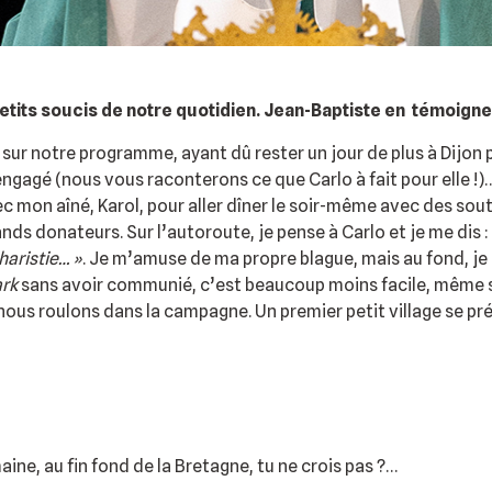
etits soucis de notre quotidien. Jean-Baptiste en témoigne 
sur notre programme, ayant dû rester un jour de plus à Dijon p
 engagé (nous vous raconterons ce que Carlo à fait pour elle !)
ec mon aîné, Karol, pour aller dîner le soir-même avec des sou
ands donateurs. Sur l’autoroute, je pense à Carlo et je me dis 
charistie… »
. Je m’amuse de ma propre blague, mais au fond, je
ark
sans avoir communié, c’est beaucoup moins facile, même si 
us roulons dans la campagne. Un premier petit village se prés
ine, au fin fond de la Bretagne, tu ne crois pas ?…