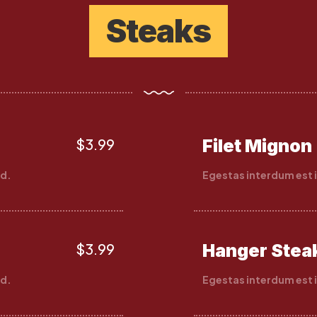
Steaks
$3.99
Filet Mignon
ed.
Egestas interdum est i
$3.99
Hanger Stea
ed.
Egestas interdum est i