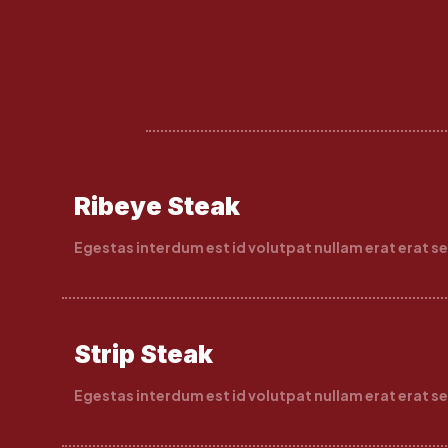
Ribeye Steak
Egestas interdum est id volutpat nullam erat erat s
Strip Steak
Egestas interdum est id volutpat nullam erat erat s