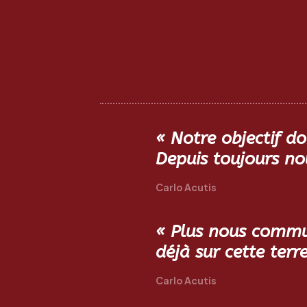
« Notre objectif doit
Depuis toujours no
Carlo Acutis
« Plus nous commun
déjà sur cette ter
Carlo Acutis