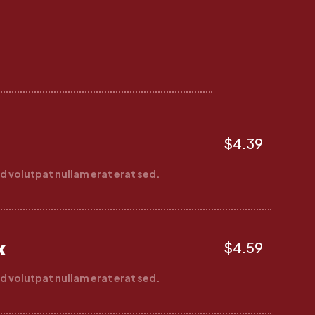
$4.39
d volutpat nullam erat erat sed.
k
$4.59
d volutpat nullam erat erat sed.