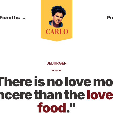
Fiorettis
Pr
BEBURGER
There is no love mo
ncere than the
love
food
."